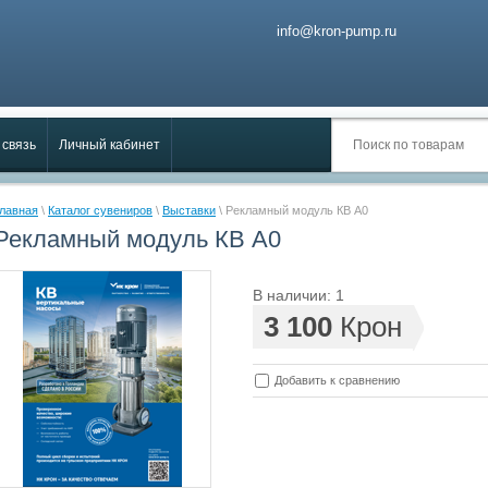
info@kron-pump.ru
 связь
Личный кабинет
лавная
\
Каталог сувениров
\
Выставки
\ Рекламный модуль КВ А0
Рекламный модуль КВ А0
В наличии: 1
3 100
Крон
Добавить к сравнению