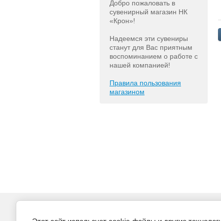
Добро пожаловать в
сувенирный магазин НК
«Крон»!
Надеемся эти сувениры
станут для Вас приятным
воспоминанием о работе с
нашей компанией!
Правила пользования
магазином
i
Каталог сувениров
Обратная связь