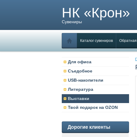
НК «Крон»
Сувениры
Каталог сувениров
Обратная
Г
Для офиса
Съедобное
USB-накопители
Литература
Выставки
Твой подарок на OZON
Дорогие клиенты